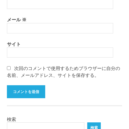
メール
※
サイト
次回のコメントで使用するためブラウザーに自分の
名前、メールアドレス、サイトを保存する。
検索
検索