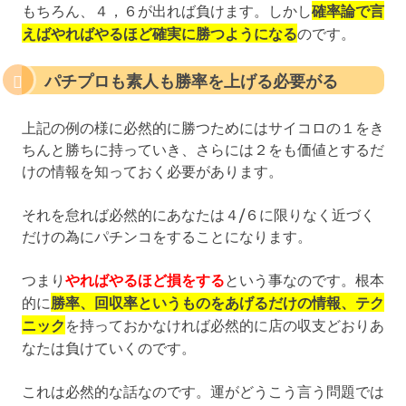
もちろん、４，６が出れば負けます。しかし
確率論で言
えばやればやるほど確実に勝つようになる
のです。
パチプロも素人も勝率を上げる必要がる
上記の例の様に必然的に勝つためにはサイコロの１をき
ちんと勝ちに持っていき、さらには２をも価値とするだ
けの情報を知っておく必要があります。
それを怠れば必然的にあなたは４/６に限りなく近づく
だけの為にパチンコをすることになります。
つまり
やればやるほど損をする
という事なのです。根本
的に
勝率、回収率というものをあげるだけの情報、テク
ニック
を持っておかなければ必然的に店の収支どおりあ
なたは負けていくのです。
これは必然的な話なのです。運がどうこう言う問題では