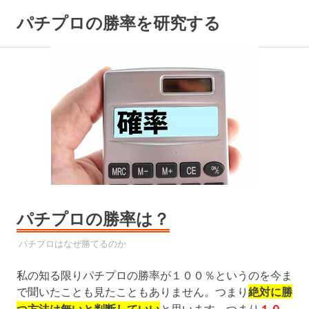
コ
パチプロの勝率を研究する
ン
テ
ン
ツ
へ
ス
キ
ッ
プ
パチプロの勝率は？
2022年12月24日
YYYPRO
パチプロはなぜ勝てるのか
私の知る限りパチプロの勝率が１００％というのを今ま
で聞いたことも見たこともありません。つまり
絶対に勝
つ方法は無いと判断していい
と思います。つまり
１０