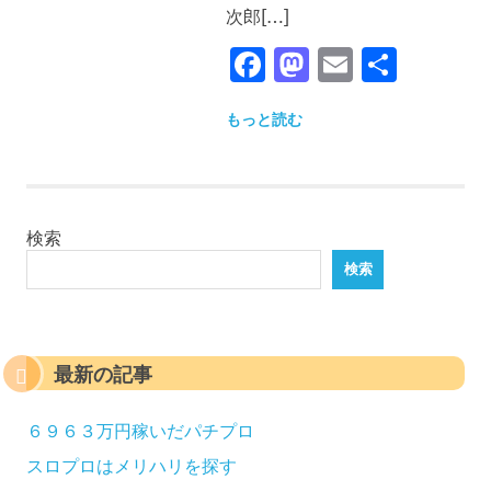
次郎[…]
Facebook
Mastodon
Email
共
有
もっと読む
検索
検索
最新の記事
６９６３万円稼いだパチプロ
スロプロはメリハリを探す