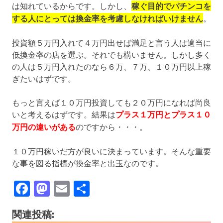
は知れているからです。しかし、
稼ぐ目的でパチンコを
する人にとっては換金率を考慮しなければいけません
。
投資額５万円入れて４万円出せば満足と言う人は適当に
低換金率の店を選ぶ。それでも構いません。しかし多く
の人は５万円入れたのなら６万、７万、１０万円以上稼
ぎたいはずです。
もっと言えば１０万円投資しても２０万円になれば尚良
いと考えるはずです。結果は
プラス１万円とプラス１０
万円の違いがある
のですから・・・。
１０万円稼いだ方が良いに決まっています。そんな重要
な事を図る指標が換金率と出玉なのです。
Facebook
Mastodon
Email
共
有
関連投稿: