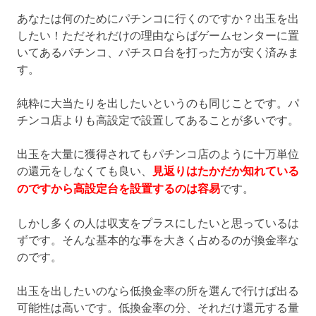
あなたは何のためにパチンコに行くのですか？出玉を出
したい！ただそれだけの理由ならばゲームセンターに置
いてあるパチンコ、パチスロ台を打った方が安く済みま
す。
純粋に大当たりを出したいというのも同じことです。パ
チンコ店よりも高設定で設置してあることが多いです。
出玉を大量に獲得されてもパチンコ店のように十万単位
の還元をしなくても良い、
見返りはたかだか知れている
のですから高設定台を設置するのは容易
です。
しかし多くの人は収支をプラスにしたいと思っているは
ずです。そんな基本的な事を大きく占めるのが換金率な
のです。
出玉を出したいのなら低換金率の所を選んで行けば出る
可能性は高いです。低換金率の分、それだけ還元する量