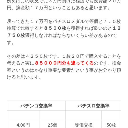
例えば月の収支でに３万円負けた程度でも投資額２０万
円、換金額１７万円ということもあると思います。
戻ってきた１７万円をパチスロメダルで等価と７．５枚
換算で比較すると
８５００枚
を獲得すれば良いのと
１２
７５０枚
獲得しなければならないくらい差があるので
す。
その差は４２５０枚です。１枚２０円で購入することを
考えると実に
８５０００円分も違ってくる
のです。換金
率というのはかなり重要な要素だという事がお分かり頂
けると思います。
パチンコ交換率
パチスロ交換率
4.00円
25個
等価交換
50枚