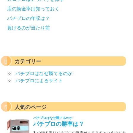
店の換金率は知っておく
パチプロの年収は？
負けるのが当たり前
カテゴリー
パチプロはなぜ勝てるのか
パチプロによるサイト
人気のページ