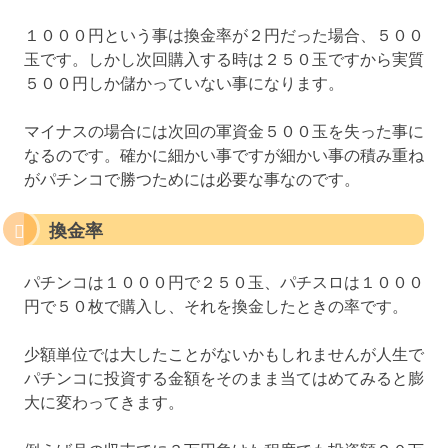
１０００円という事は換金率が２円だった場合、５００
玉です。しかし次回購入する時は２５０玉ですから実質
５００円しか儲かっていない事になります。
マイナスの場合には次回の軍資金５００玉を失った事に
なるのです。確かに細かい事ですが細かい事の積み重ね
がパチンコで勝つためには必要な事なのです。
換金率
パチンコは１０００円で２５０玉、パチスロは１０００
円で５０枚で購入し、それを換金したときの率です。
少額単位では大したことがないかもしれませんが人生で
パチンコに投資する金額をそのまま当てはめてみると膨
大に変わってきます。