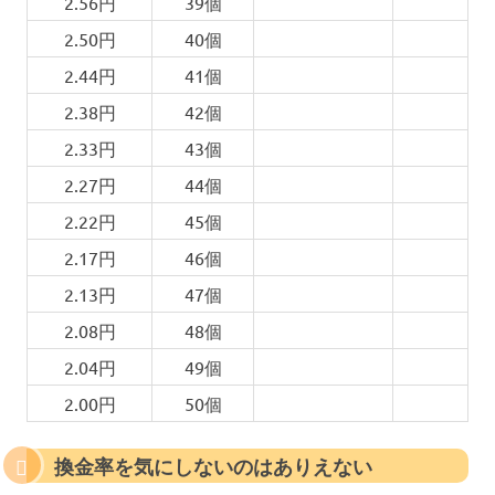
2.56円
39個
2.50円
40個
2.44円
41個
2.38円
42個
2.33円
43個
2.27円
44個
2.22円
45個
2.17円
46個
2.13円
47個
2.08円
48個
2.04円
49個
2.00円
50個
換金率を気にしないのはありえない