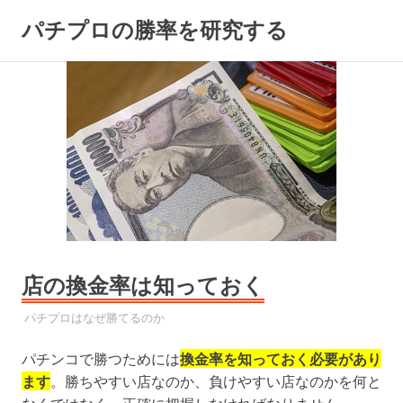
コ
パチプロの勝率を研究する
ン
テ
ン
ツ
へ
ス
キ
ッ
プ
店の換金率は知っておく
2022年12月24日
YYYPRO
パチプロはなぜ勝てるのか
パチンコで勝つためには
換金率を知っておく必要があり
ます
。勝ちやすい店なのか、負けやすい店なのかを何と
なくではなく、正確に把握しなければなりません。