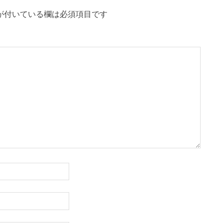
が付いている欄は必須項目です