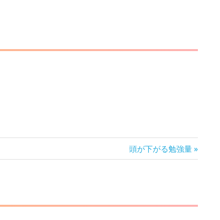
次
頭が下がる勉強量
の
記
事: