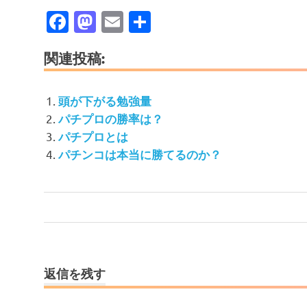
Facebook
Mastodon
Email
共
有
関連投稿:
頭が下がる勉強量
パチプロの勝率は？
パチプロとは
パチンコは本当に勝てるのか？
投
稿
ナ
ビ
返信を残す
ゲ
ー