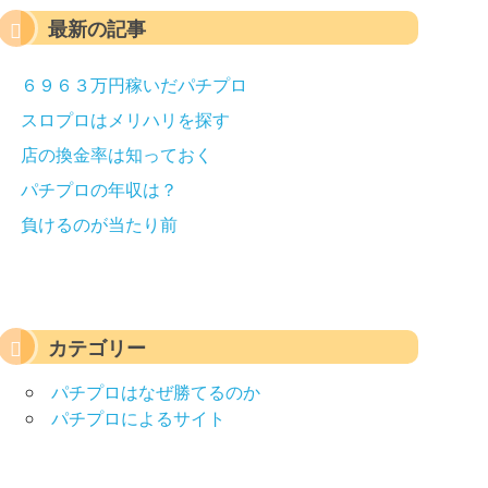
最新の記事
６９６３万円稼いだパチプロ
スロプロはメリハリを探す
店の換金率は知っておく
パチプロの年収は？
負けるのが当たり前
カテゴリー
パチプロはなぜ勝てるのか
パチプロによるサイト